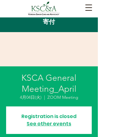
寄付
KSCA General
Meeting_April
4月04日(火)
  |  
ZOOM Meeting
Registration is closed
See other events