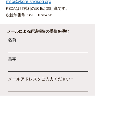
mtoji@koreishasca.org
KSCAは非営利の501(c) (3)組織です。
税控除番号：
81-1086466
メールによる経過報告の受信を望む
名前
苗字
メールアドレスをご入力ください
受信したいメールの言語を選択してくだ
必
さい:
*
須
英語
項
日本
目
サインアップ！