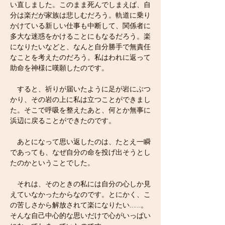
い直しました。このまま死んでしまえば、自
分は楽だが家族は悲しむだろう。軌道に乗り
かけている新しい仕事も中断して、関係者に
多大な迷惑をかけることにもなるだろう。楽
になりたいなどと、なんと自分勝手で無責任
なことを考えたのだろう。私はわれに返って
助命を神様に嘆願したのです。
　すると、祈りが届いたように足が岩にぶつ
かり、その岩の上に私は立つことができまし
た。そこで呼吸を整えたあと、何とか無事に
浜辺に戻ることができたのです。
　あとになって思い返したのは、たとえ一瞬
であっても、なぜ自分の命を投げ出そうとし
たのかということでした。
　それは、そのときの私には自分の心しか見
えていなかったからなのです。とにかく、こ
の苦しさから解放されて楽になりたい……。
そんな自己中心的な思いだけで心がいっぱい