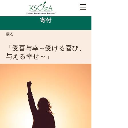
寄付
戻る
「受喜与幸～受ける喜び、
与える幸せ～」