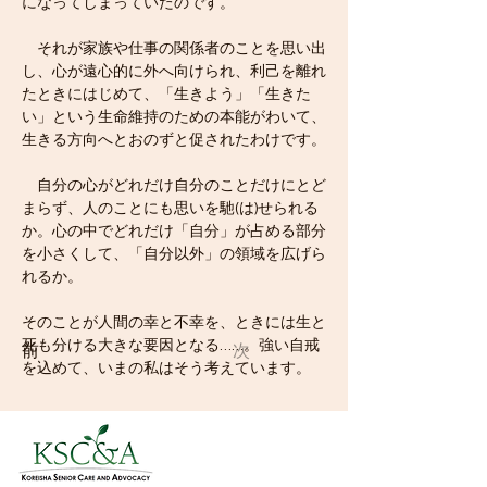
になってしまっていたのです。
　それが家族や仕事の関係者のことを思い出
し、心が遠心的に外へ向けられ、利己を離れ
たときにはじめて、「生きよう」「生きた
い」という生命維持のための本能がわいて、
生きる方向へとおのずと促されたわけです。
　自分の心がどれだけ自分のことだけにとど
まらず、人のことにも思いを馳(は)せられる
か。心の中でどれだけ「自分」が占める部分
を小さくして、「自分以外」の領域を広げら
れるか。
そのことが人間の幸と不幸を、ときには生と
死も分ける大きな要因となる……。強い自戒
前
次
を込めて、いまの私はそう考えています。