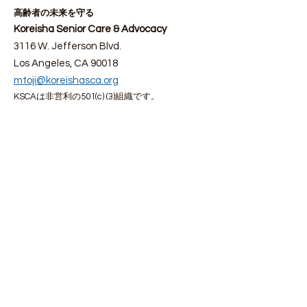
高齢者の未来を守る
Koreisha Senior Care & Advocacy
3116 W. Jefferson Blvd.
Los Angeles, CA 90018
mtoji@koreishasca.org
KSCAは非営利の501(c) (3)組織です。
税控除番号：
81-1086466
メールによる経過報告の受信を望む
名前
苗字
メールアドレスをご入力ください
受信したいメールの言語を選択してくだ