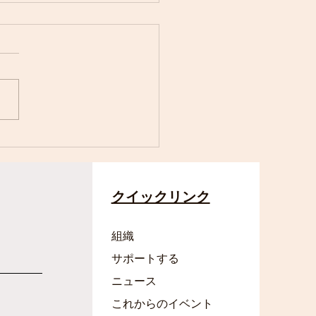
al Japanが第4回年次募金
ーのニュース番組を放送
した
クイックリンク
組織
サポートする
ニュース
これからのイベント