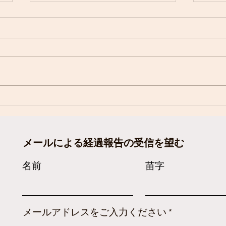
KSCAの第十回医療セミナー
SoC
はこちらでご覧ください
バザ
（2025年6月29日）
しま
メールによる経過報告の受信を望む
名前
苗字
メールアドレスをご入力ください