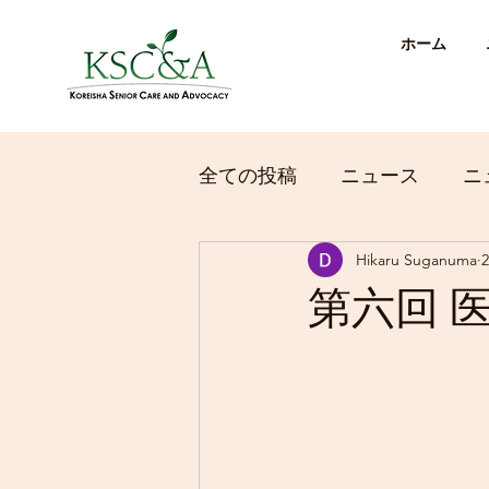
ホーム
全ての投稿
ニュース
ニ
Hikaru Suganuma
第六回 