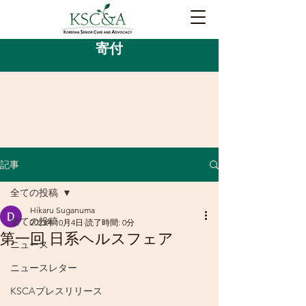
寄付
記事
全ての投稿
Hikaru Suganuma
全ての投稿
2023年10月4日
読了時間: 0分
第⼀回 ⽇系ヘルスフェア
ニュース
ニュースレター
KSCAプレスリリース